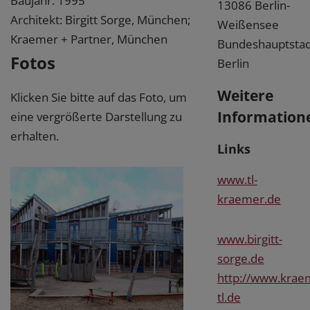
Baujahr: 1995
13086 Berlin-
Architekt: Birgitt Sorge, München;
Weißensee
Kraemer + Partner, München
Bundeshauptstad
Fotos
Berlin
Weitere
Klicken Sie bitte auf das Foto, um
Information
eine vergrößerte Darstellung zu
erhalten.
Links
www.tl-
kraemer.de
www.birgitt-
sorge.de
http://www.krae
tl.de