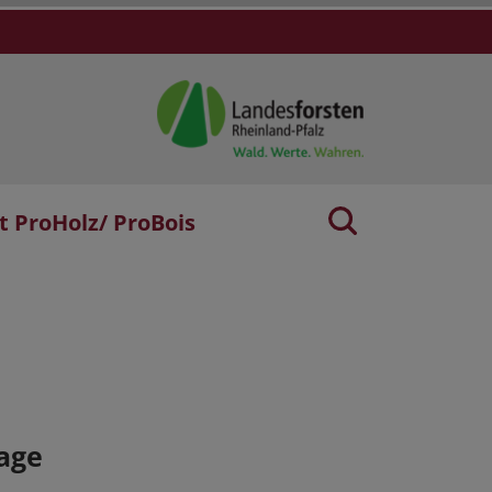
t ProHolz/ ProBois
age