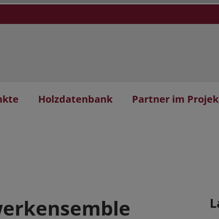
nkte
Holzdatenbank
Partner im Projek
werkensemble
L