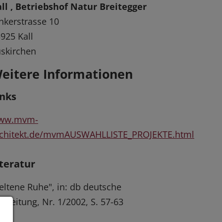
ll , Betriebshof Natur Breitegger
nkerstrasse 10
925 Kall
skirchen
eitere Informationen
inks
ww.mvm-
rchitekt.de/mvmAUSWAHLLISTE_PROJEKTE.html
iteratur
eltene Ruhe", in: db deutsche
uzeitung, Nr. 1/2002, S. 57-63