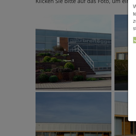
Klicken Sie bitte auf das Foto, um eine
W
t
z
s