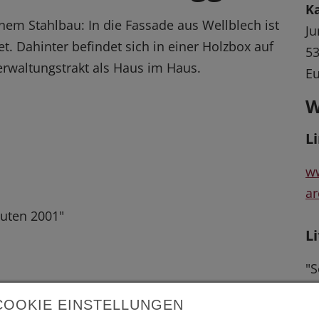
Ka
inem Stahlbau: In die Fassade aus Wellblech ist
Ju
t. Dahinter befindet sich in einer Holzbox auf
53
rwaltungstrakt als Haus im Haus.
Eu
W
L
w
a
uten 2001"
L
"S
Ba
COOKIE EINSTELLUNGEN