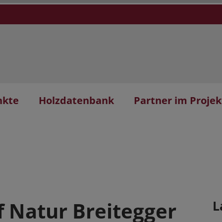
nkte
Holzdatenbank
Partner im Projek
of Natur Breitegger
L