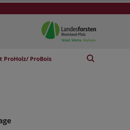
t ProHolz/ ProBois
age