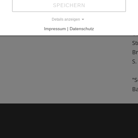
SPEICHERN
L
schen Staatspreis für Architektur 2006
Details anzeigen
"G
Impressum | Datenschutz
Üb
St
Br
S.
"S
Ba