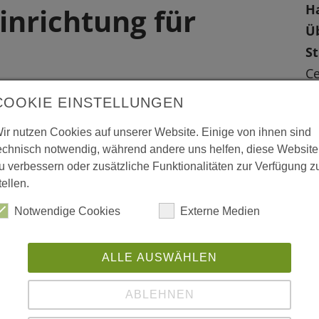
H
nrichtung für
Ü
S
Ce
3
 umbaut mit einer hölzernen Struktur aus
COOKIE EINSTELLUNGEN
L
nte Fassade dienen den ca. 180 wohnsitzlosen
ir nutzen Cookies auf unserer Website. Einige von ihnen sind
W
echnisch notwendig, während andere uns helfen, diese Website
u verbessern oder zusätzliche Funktionalitäten zur Verfügung z
L
tellen.
Notwendige Cookies
Externe Medien
ww
ww
ALLE AUSWÄHLEN
chen Beitrages zur Architekturbiennale in
ABLEHNEN
ww