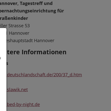
annover, Tagestreff und
bernachtungseinrichtung für
traßenkinder
ller Strasse 53
0161 Hannover
andeshauptstadt Hannover
eitere Informationen
u
inks
w.deutschlandschaft.de/200/37_d.htm
w.slawik.net
w.bed-by-night.de