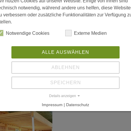
ir nutzen Cookies auf unserer Website. Einige von ihnen sind
echnisch notwendig, während andere uns helfen, diese Website
L
u verbessern oder zusätzliche Funktionalitäten zur Verfügung z
tellen.
w
(P
Notwendige Cookies
Externe Medien
ALLE AUSWÄHLEN
ABLEHNEN
SPEICHERN
Details anzeigen
Impressum | Datenschutz