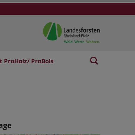
t ProHolz/ ProBois
age