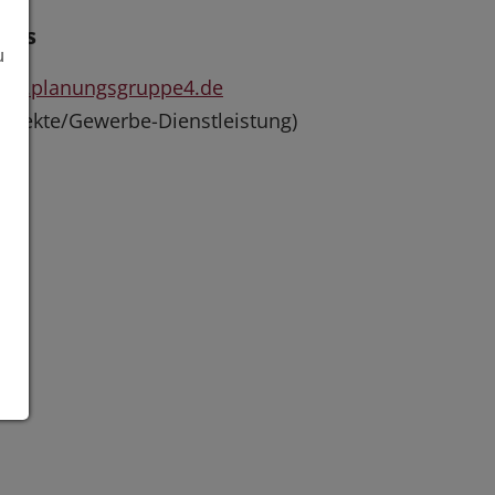
inks
u
ww.planungsgruppe4.de
rojekte/Gewerbe-Dienstleistung)