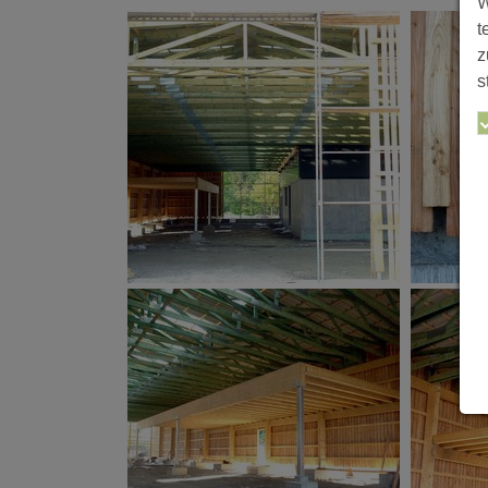
W
t
z
s