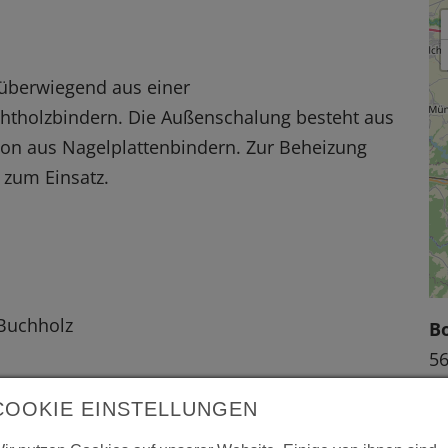
 überwiegend aus einer
chtholzbindern. Die Außenschalung besteht aus
ion aus Nagelplattenbindern. Zur Beheizung
 zum Einsatz.
-Buchholz
B
5
Rh
COOKIE EINSTELLUNGEN
 vergrößerte Darstellung zu erhalten.
W