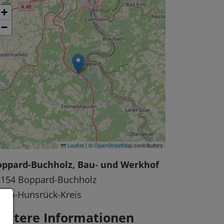
+
−
Leaflet
|
©
OpenStreetMap
contributors
oppard-Buchholz, Bau- und Werkhof
6154 Boppard-Buchholz
ein-Hunsrück-Kreis
eitere Informationen