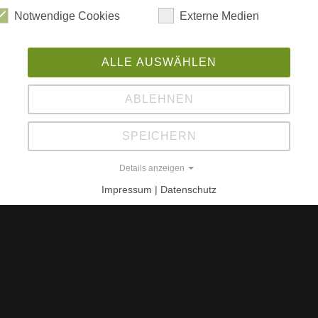
B
Notwendige Cookies
Externe Medien
Hektar Fläche 1965 angelegt. Neben vielen
Bo
bedeutende Bambus- und Ilex-Kollektion
B
ALLE AUSWÄHLEN
L
Be
ABLEHNEN
SPEICHERN
Details anzeigen
Impressum | Datenschutz