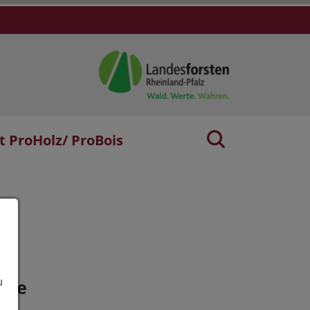
t ProHolz/ ProBois
age
u