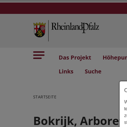
Das Projekt
Höhepu
Links
Suche
STARTSEITE
W
t
Bokrijk, Arbore
z
s