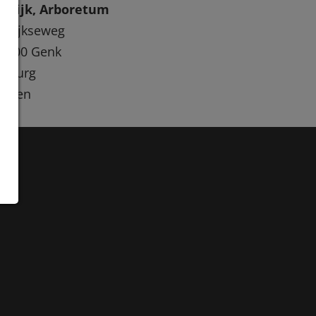
okrijk, Arboretum
krijkseweg
-3600 Genk
imburg
lgien