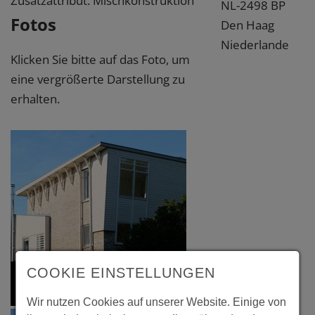
Zusatzattribut: Mischkonstruktion
NL-2498 BP
Fotos
Den Haag
Niederlande
Klicken Sie bitte auf das Foto, um
eine vergrößerte Darstellung zu
erhalten.
COOKIE EINSTELLUNGEN
Wir nutzen Cookies auf unserer Website. Einige von