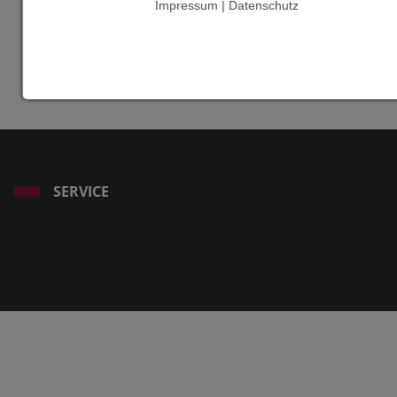
Information
Impressum | Datenschutz
Links
www.abenteuerp
SERVICE