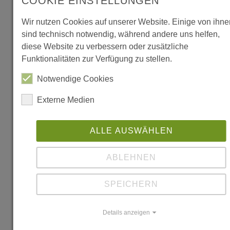
COOKIE EINSTELLUNGEN
Wir nutzen Cookies auf unserer Website. Einige von ihne
sind technisch notwendig, während andere uns helfen,
diese Website zu verbessern oder zusätzliche
Funktionalitäten zur Verfügung zu stellen.
Leaflet
|
©
Notwendige Cookies
OpenStreetMap
contributors
Externe Medien
Immenstaad,
Abenteuerpark
ALLE AUSWÄHLEN
Am Klötzenen
Forst
ABLEHNEN
88090
Immenstaad
SPEICHERN
Bodenseekreis
Details anzeigen
Weitere