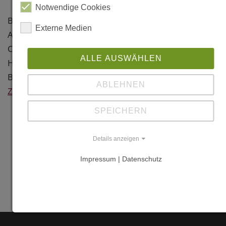
Haarlemmerweg
Notwendige Cookies
75
Baujahr: 2010
Externe Medien
NL-1901 ND
Architekt: Petra Kramer, NL-
Castricum
Castricum
ALLE AUSWÄHLEN
Niederlande
Holzbau: Mulder Obdam
Bouwcombinaties B.V., NL-Opdam
Weitere
ABLEHNEN
Zurück
Information
SPEICHERN
Links
Details anzeigen
www.petrakramer
Impressum | Datenschutz
www.gelijmde-
houtconstructies.