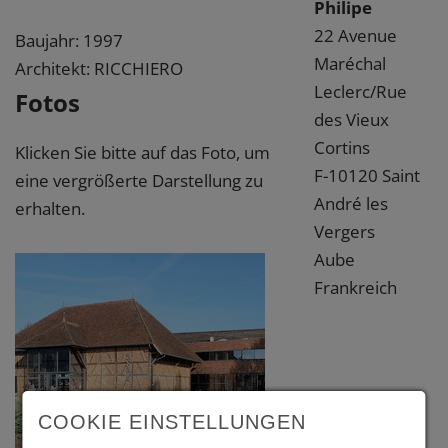
Philipe
22 Avenue
Baujahr: 1997
Maréchal
Architekt: RICCHIERO
Leclerc/Rue
Fotos
des Vieux
Cortins
Klicken Sie bitte auf das Foto, um
F-10120 Saint
eine vergrößerte Darstellung zu
André les
erhalten.
Vergers
Aube
Frankreich
COOKIE EINSTELLUNGEN