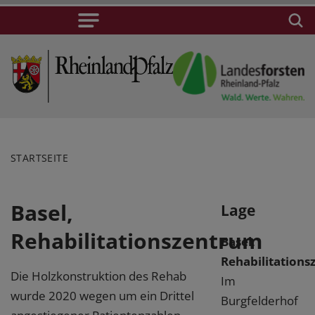
STARTSEITE
Basel,
Lage
Rehabilitationszentrum
Basel,
Rehabilitation
Die Holzkonstruktion des Rehab
Im
wurde 2020 wegen um ein Drittel
Burgfelderhof