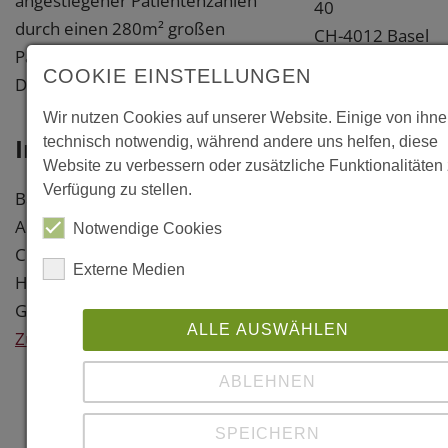
angestiegener Patientenzahlen
40
durch einen 280m² großen
CH-4012 Basel
Pavillon auf der bestehenden
Schweiz
COOKIE EINSTELLUNGEN
Dachterrasse erweitert
Weitere
Wir nutzen Cookies auf unserer Website. Einige von ihne
Information
Information
technisch notwendig, während andere uns helfen, diese
Website zu verbessern oder zusätzliche Funktionalitäten 
Links
Verfügung zu stellen.
Baujahr: 2002
Architekt: Herzog und De Meuron,
www.herzogdem
Notwendige Cookies
CH-Basel
Externe Medien
Holzbau: Blumer Lehmann, CH-
www.lehmann-
Gossau
gruppe.ch
ALLE AUSWÄHLEN
Zurück
Literatur
ABLEHNEN
"Das Rehab
SPEICHERN