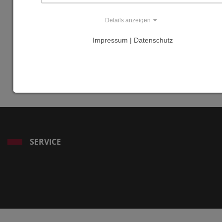
Basel von
herzog & de
Details anzeigen
Meuron", in:
Impressum | Datenschutz
Zuschnitt 84 -
Gesundheitsbau
in Holz, März
2022, S. 8
SERVICE