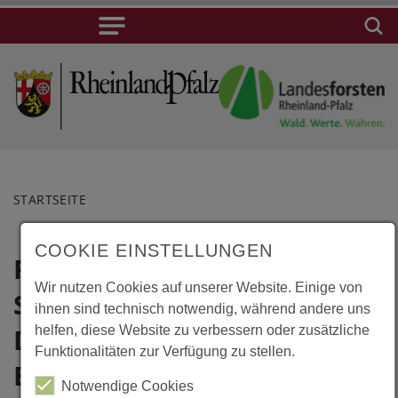
STARTSEITE
COOKIE EINSTELLUNGEN
Rotterdam,
Lage
Wir nutzen Cookies auf unserer Website. Einige von
Savanne Huis ,
Rotterdam,
ihnen sind technisch notwendig, während andere uns
Savanne Huis
Diergaarde
helfen, diese Website zu verbessern oder zusätzliche
Funktionalitäten zur Verfügung zu stellen.
, Diergaarde
Blijdorp
Blijdorp
Notwendige Cookies