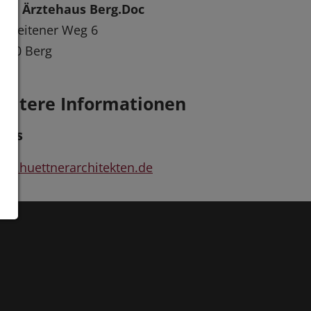
rg, Ärztehaus Berg.Doc
thleitener Weg 6
180 Berg
of
eitere Informationen
inks
w.huettnerarchitekten.de