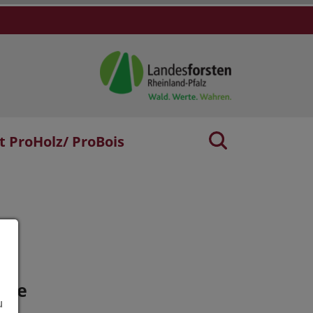
t ProHolz/ ProBois
age
u