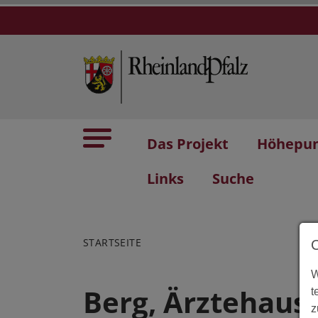
Das Projekt
Höhepu
Links
Suche
STARTSEITE
W
Berg, Ärztehaus
t
z