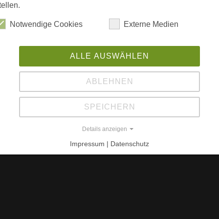
Be
tellen.
iner Holzrahmenkonstruktion mit sägerauher
Ro
Notwendige Cookies
Externe Medien
95
H
ALLE AUSWÄHLEN
W
ABLEHNEN
L
berg
SPEICHERN
ww
Details anzeigen
Impressum | Datenschutz