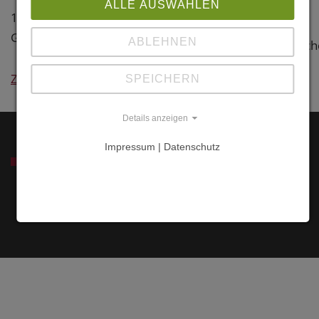
Blücherhof
ALLE AUSWÄHLEN
1906 angelegter dendrologischer
17194 Klocksin
Garten
ABLEHNEN
Mecklenburgisch
Seenplatte
Zurück
SPEICHERN
Details anzeigen
Impressum | Datenschutz
SERVICE