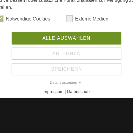
u verbessern oder zusätzliche Funktionalitäten zur Verfügung z
G
eim
tellen.
J
Notwendige Cookies
Externe Medien
Bu
 durch aufgeständerte rote Kuben ergänzt
1
ALLE AUSWÄHLEN
O
W
ABLEHNEN
L
hitekten, Berlin
SPEICHERN
ww
Details anzeigen
Impressum | Datenschutz