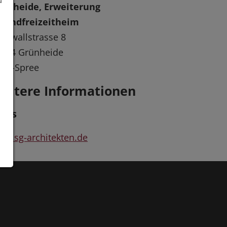
u
rünheide, Erweiterung
ugendfreizeitheim
rgwallstrasse 8
5534 Grünheide
der-Spree
eitere Informationen
inks
w.sg-architekten.de