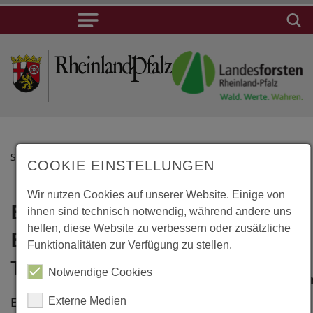
STARTSEITE
COOKIE EINSTELLUNGEN
Wir nutzen Cookies auf unserer Website. Einige von
Birkenwerder,
Lage
ihnen sind technisch notwendig, während andere uns
helfen, diese Website zu verbessern oder zusätzliche
Erweiterung
Birkenwerder,
Funktionalitäten zur Verfügung zu stellen.
Erweiterung
Therapiezentrum
Notwendige Cookies
Therapiezentr
Briese 1-2
Erweiterung aus
Externe Medien