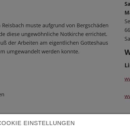
Sa
M
Se
 in Reisbach muste aufgrund von Bergschäden
66
de diese ungewöhnliche Notkirche errichtet.
Sa
luß der Arbeiten am eigentlichen Gotteshaus
W
rum umgewandelt werden konnte.
L
w
en
ww
COOKIE EINSTELLUNGEN
 vergrößerte Darstellung zu erhalten.