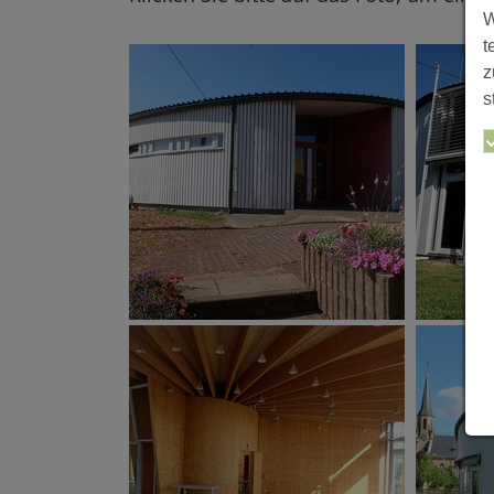
W
t
z
s