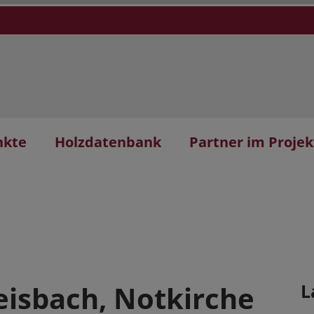
nkte
Holzdatenbank
Partner im Projek
eisbach, Notkirche
L