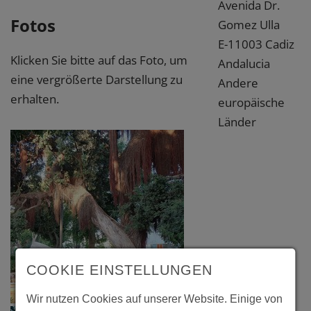
Avenida Dr.
Fotos
Gomez Ulla
E-11003 Cadiz
Klicken Sie bitte auf das Foto, um
Andalucia
eine vergrößerte Darstellung zu
Andere
erhalten.
europäische
Länder
COOKIE EINSTELLUNGEN
Wir nutzen Cookies auf unserer Website. Einige von