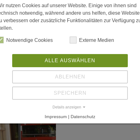
w
ir nutzen Cookies auf unserer Website. Einige von ihnen sind
Pr
echnisch notwendig, während andere uns helfen, diese Website
u verbessern oder zusätzliche Funktionalitäten zur Verfügung z
tellen.
Notwendige Cookies
Externe Medien
L
ALLE AUSWÄHLEN
De
in
ABLEHNEN
ak
ww
SPEICHERN
Details anzeigen
Impressum | Datenschutz