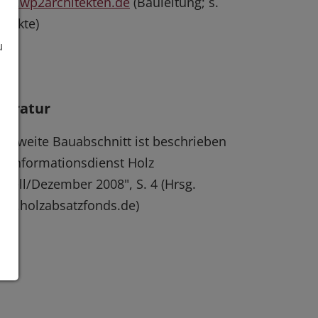
ww.wp2architekten.de
(Bauleitung; s.
ojekte)
u
iteratur
r zweite Bauabschnitt ist beschrieben
: "Informationsdienst Holz
tuell/Dezember 2008", S. 4 (Hrsg.
w.holzabsatzfonds.de)