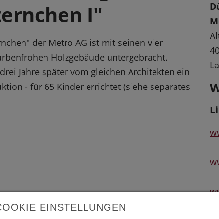
Dü
ternchen I"
M
Al
rnchen" der Metro AG ist mit seinen vier
40
arbenfrohen Holzgebäude untergebracht.
La
rei Jahre später vom gleichen Architekten ein
W
ktion - für 65 Kinder errichtet (siehe separates
L
ww
ww
w
COOKIE EINSTELLUNGEN
 vergrößerte Darstellung zu erhalten.