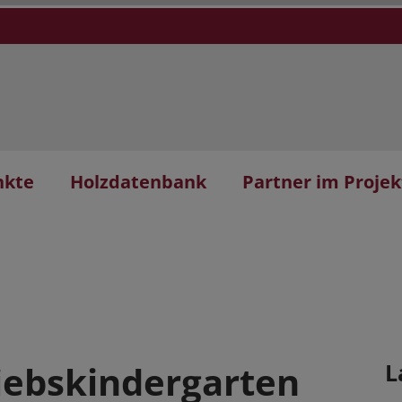
nkte
Holzdatenbank
Partner im Projek
riebskindergarten
L