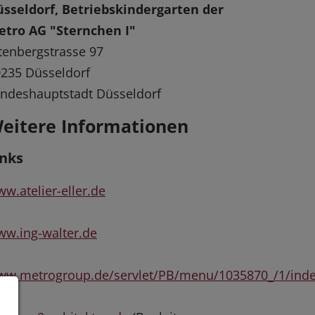
sseldorf, Betriebskindergarten der
etro AG "Sternchen I"
tenbergstrasse 97
235 Düsseldorf
ndeshauptstadt Düsseldorf
eitere Informationen
inks
w.atelier-eller.de
w.ing-walter.de
ww.metrogroup.de/servlet/PB/menu/1035870_/1/ind