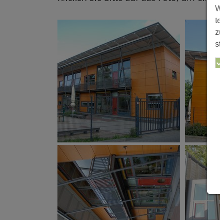
W
t
z
s