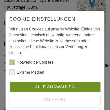
Dachkonstruktion. Spannweite der
Hauptträger 33m.
COOKIE EINSTELLUNGEN
Information
Wir nutzen Cookies auf unserer Website. Einige von
Holzbau: Mohr Holzbau, Trier
ihnen sind technisch notwendig, während andere
Leaflet
|
©
OpenStreetMap
uns helfen, diese Website zu verbessern oder
Fotos
contributors
zusätzliche Funktionalitäten zur Verfügung zu
Böhl-
stellen.
Klicken Sie bitte auf das Foto, um
Iggelheim,
eine vergrößerte Darstellung zu
Notwendige Cookies
Wahagnieshalle
erhalten.
Am
Externe Medien
Schwarzweiher
1
ALLE AUSWÄHLEN
67459 Böhl-
Iggelheim
ABLEHNEN
Rhein-Pfalz-