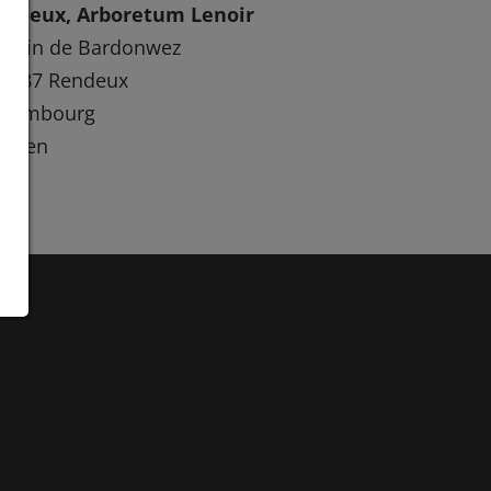
endeux, Arboretum Lenoir
oulin de Bardonwez
-6987 Rendeux
uxembourg
lgien