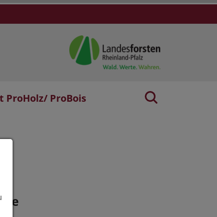
t ProHolz/ ProBois
age
u