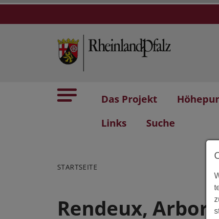
Das Projekt
Höhepu
Links
Suche
STARTSEITE
W
t
Rendeux, Arbor
z
s