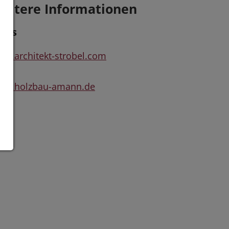
eitere Informationen
inks
w.architekt-strobel.com
ww.holzbau-amann.de