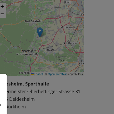
+
−
Leaflet
|
©
OpenStreetMap
contributors
eidesheim, Sporthalle
rgermeister Oberhettinger Strasse 31
7146 Deidesheim
u
ad Dürkheim