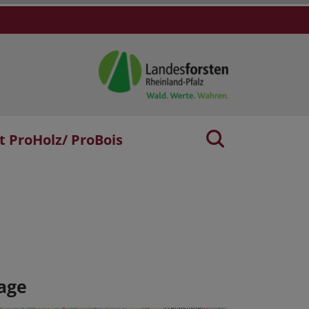
t ProHolz/ ProBois
age