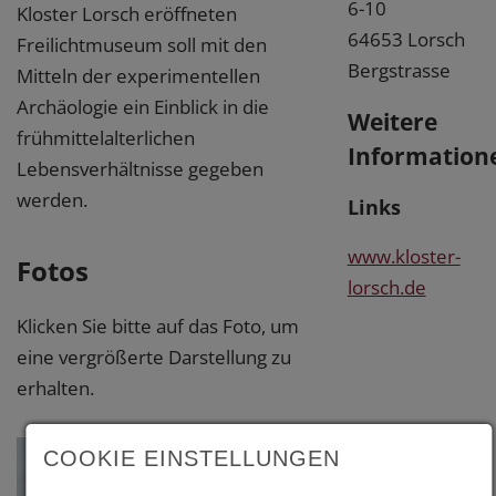
6-10
Kloster Lorsch eröffneten
64653 Lorsch
Freilichtmuseum soll mit den
Bergstrasse
Mitteln der experimentellen
Archäologie ein Einblick in die
Weitere
frühmittelalterlichen
Information
Lebensverhältnisse gegeben
werden.
Links
www.kloster-
Fotos
lorsch.de
Klicken Sie bitte auf das Foto, um
eine vergrößerte Darstellung zu
erhalten.
COOKIE EINSTELLUNGEN