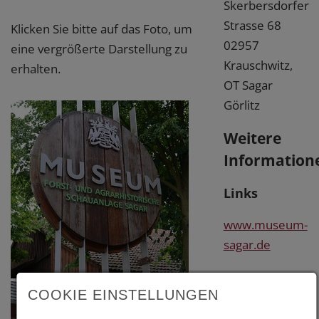
Skerbersdorfer
Strasse 68
Klicken Sie bitte auf das Foto, um
02957
eine vergrößerte Darstellung zu
Krauschwitz,
erhalten.
OT Sagar
Görlitz
Weitere
Information
Links
www.museum-
sagar.de
COOKIE EINSTELLUNGEN