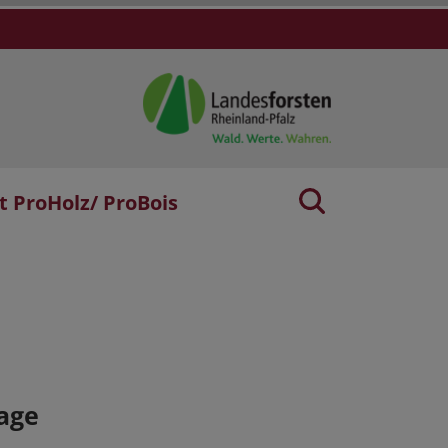
t ProHolz/ ProBois
age