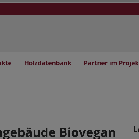
nkte
Holzdatenbank
Partner im Projek
ngebäude Biovegan
L