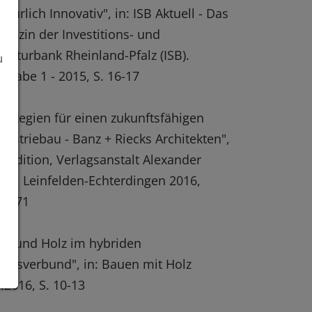
atürlich Innovativ", in: ISB Aktuell - Das
gazin der Investitions- und
rukturbank Rheinland-Pfalz (ISB).
u
sgabe 1 - 2015, S. 16-17
trategien für einen zukunftsfähigen
dustriebau - Banz + Riecks Architekten",
T Edition, Verlagsanstalt Alexander
ch, Leinfelden-Echterdingen 2016,
68-71
io und Holz im hybriden
rksverbund", in: Bauen mit Holz
.2016, S. 10-13