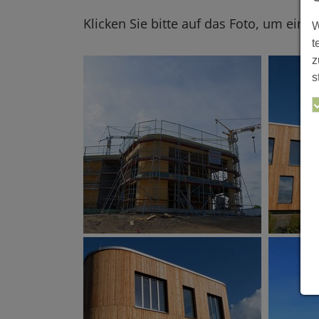
Klicken Sie bitte auf das Foto, um eine
W
t
z
s