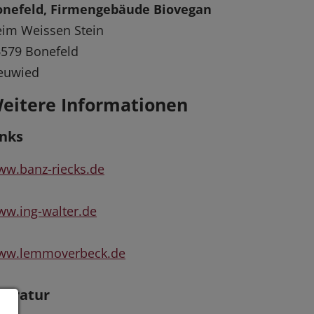
onefeld, Firmengebäude Biovegan
im Weissen Stein
579 Bonefeld
euwied
eitere Informationen
inks
w.banz-riecks.de
w.ing-walter.de
ww.lemmoverbeck.de
iteratur