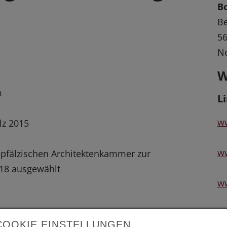
B
Be
56
N
W
m
L
ww
lz 2015
ww
pfälzischen Architektenkammer zur
018 ausgewählt
w
L
COOKIE EINSTELLUNGEN