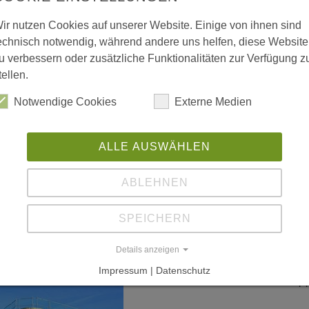
"N
 vergrößerte Darstellung zu erhalten.
ir nutzen Cookies auf unserer Website. Einige von ihnen sind
Ma
echnisch notwendig, während andere uns helfen, diese Website
St
u verbessern oder zusätzliche Funktionalitäten zur Verfügung z
Au
tellen.
Notwendige Cookies
Externe Medien
"S
In
ALLE AUSWÄHLEN
AI
Ko
ABLEHNEN
S.
SPEICHERN
"B
Details anzeigen
We
Impressum | Datenschutz
11