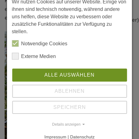
Klicken Sie bitte auf das Foto, um
D6b Richtung
Wir nutzen Cookies auf unserer Website. Einige von
eine vergrößerte Darstellung zu
ihnen sind technisch notwendig, während andere
Gorze
erhalten.
uns helfen, diese Website zu verbessern oder
(Hinweisschilder)
zusätzliche Funktionalitäten zur Verfügung zu
F-57130 Ancy
stellen.
sur Moselle
Notwendige Cookies
Moselle
Frankreich
Externe Medien
ALLE AUSWÄHLEN
ABLEHNEN
SPEICHERN
Details anzeigen
Impressum | Datenschutz