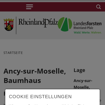
STARTSEITE
Ancy-sur-Moselle,
Lage
Baumhaus
Ancy-sur-
Moselle,
Fotos
Baumhaus
COOKIE EINSTELLUNGEN
Waldrand nahe