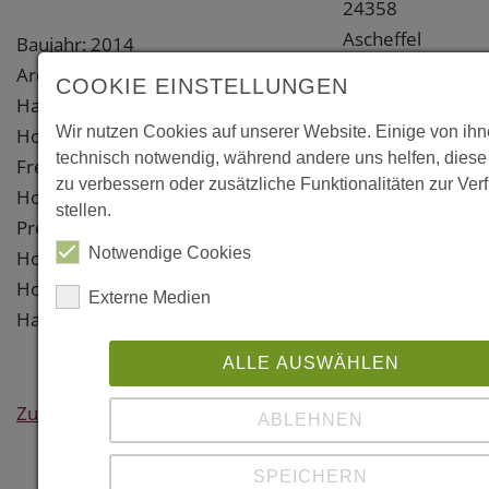
24358
Ascheffel
Baujahr: 2014
Rendsburg-
Architekt: Prof. Moths Architekten,
COOKIE EINSTELLUNGEN
Eckernförde
Hamburg
Wir nutzen Cookies auf unserer Website. Einige von ihn
Holzbau: Querdenker GmbH,
Weitere
technisch notwendig, während andere uns helfen, diese
Freiburg; Holzbau Gehrmann,
Information
zu verbessern oder zusätzliche Funktionalitäten zur Ver
Hoisdorf
stellen.
Preise:
Links
Notwendige Cookies
Holzbaupreis 2015, Bauen mit
www.moths-
Holz in Schleswig-Holstein und
Externe Medien
architekten.de/i
Hamburg, Engere Wahl
ALLE AUSWÄHLEN
www.gs-
statik.de
Zurück
ABLEHNEN
www.querdenke
SPEICHERN