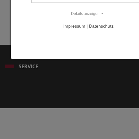
www.gehrmann.z
Details anzeigen
web.de/index.ph
Impressum | Datenschutz
pid=-12
SERVICE