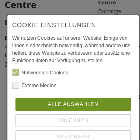
Centre
Centre
Exchange
Street
Information
COOKIE EINSTELLUNGEN
GB-HP20 1UG
Aylesbury
Baujahr: 2010
Wir nutzen Cookies auf unserer Website. Einige von
Buckinghamshir
ihnen sind technisch notwendig, während andere uns
Architekt: RHWL Architects, GB-
helfen, diese Website zu verbessern oder zusätzliche
Andere
London
Funktionalitäten zur Verfügung zu stellen.
europäische
Zurück
Länder
Notwendige Cookies
Weitere
Externe Medien
Information
ALLE AUSWÄHLEN
Links
ABLEHNEN
www.aedas.com
SPEICHERN