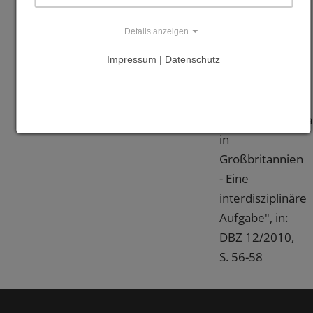
www.merk.de
Details anzeigen
www.pbb.de
Impressum | Datenschutz
Literatur
"Ingenieurholzb
in
Großbritannien
- Eine
interdisziplinäre
Aufgabe", in:
DBZ 12/2010,
S. 56-58