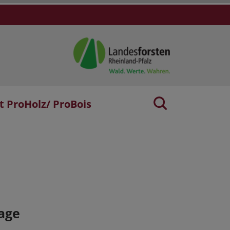
t ProHolz/ ProBois
age