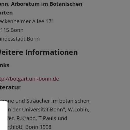
onn, Arboretum im Botanischen
arten
ckenheimer Allee 171
3115 Bonn
undesstadt Bonn
eitere Informationen
inks
tp://botgart.uni-bonn.de
iteratur
äume und Sträucher im botanischen
rten der Universität Bonn", W.Lobin,
Giefer, R.Krapp, T.Pauls und
Barthlott, Bonn 1998