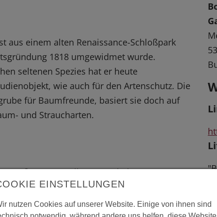
B
G
Me
ist aus einem alten Renaissance-Schloßpark
5
tätsgründung 1818 umgewidmet wurde.
B
chen seltenen Spezies hat er heute
W
udienobjekt, wie auch für den Artenschutz. Die
rube für Baumfreunde, basiert sie doch auf
L
Baum- und Straucharten.
ht
L
"B
 vergrößerte Darstellung zu erhalten.
Ga
COOKIE EINSTELLUNGEN
S.
ir nutzen Cookies auf unserer Website. Einige von ihnen sind
W.
echnisch notwendig, während andere uns helfen, diese Website