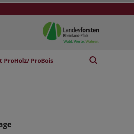
t ProHolz/ ProBois
age