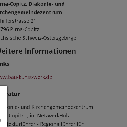
rna-Copitz, Diakonie- und
irchengemeindezentrum
hillerstrasse 21
796 Pirna-Copitz
chsische Schweiz-Osterzgebirge
eitere Informationen
inks
ww.bau-kunst-werk.de
iteratur
iakonie- und Kirchengemeindezentrum
rna-Copitz" , in: NetzwerkHolz
u
chitekturführer - Regionalführer für