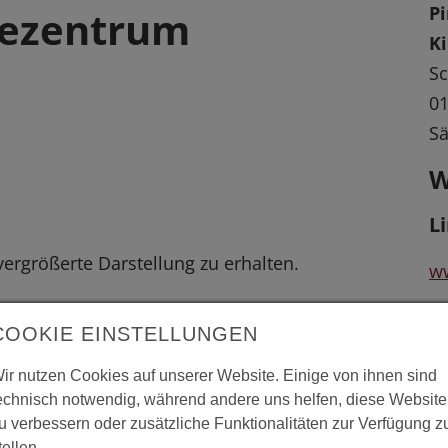
Pi
dezentrum
K
Sc
01
Sä
W
L
 vergrößerte Darstellung zu erhalten.
w
L
COOKIE EINSTELLUNGEN
"D
ir nutzen Cookies auf unserer Website. Einige von ihnen sind
echnisch notwendig, während andere uns helfen, diese Website
Pi
u verbessern oder zusätzliche Funktionalitäten zur Verfügung z
Ar
tellen.