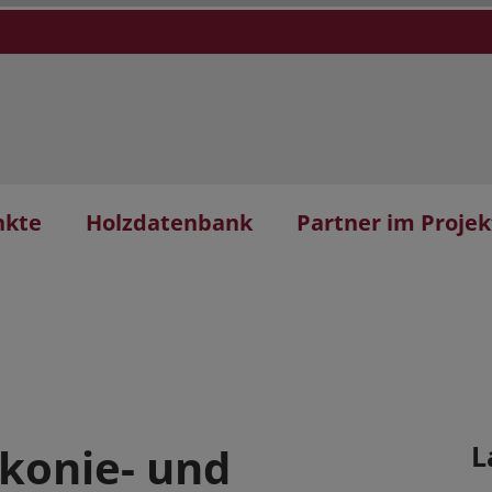
nkte
Holzdatenbank
Partner im Projek
akonie- und
L