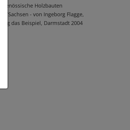
itgenössische Holzbauten
04/Sachsen - von Ingeborg Flagge,
rlag das Beispiel, Darmstadt 2004