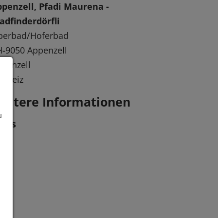
penzell, Pfadi Maurena -
adfinderdörfli
berbad/Hoferbad
-9050 Appenzell
penzell
chweiz
eitere Informationen
u
inks