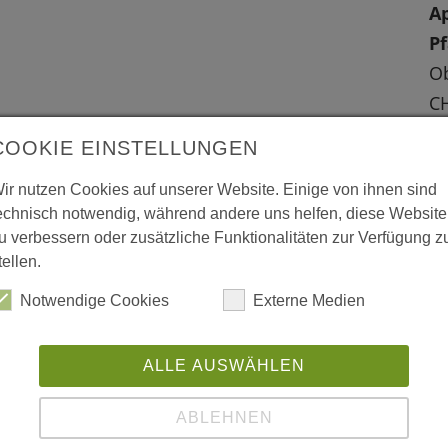
Ap
Pf
O
CH
Ap
 vergrößerte Darstellung zu erhalten.
COOKIE EINSTELLUNGEN
S
ir nutzen Cookies auf unserer Website. Einige von ihnen sind
W
echnisch notwendig, während andere uns helfen, diese Website
u verbessern oder zusätzliche Funktionalitäten zur Verfügung z
L
tellen.
Notwendige Cookies
Externe Medien
ALLE AUSWÄHLEN
ABLEHNEN