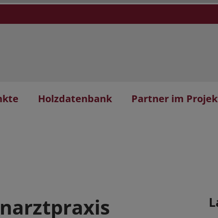
nkte
Holzdatenbank
Partner im Projek
narztpraxis
L