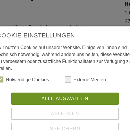
He
1 
67
 vergrößerte Darstellung zu erhalten.
Ba
COOKIE EINSTELLUNGEN
Fr
ir nutzen Cookies auf unserer Website. Einige von ihnen sind
echnisch notwendig, während andere uns helfen, diese Website
u verbessern oder zusätzliche Funktionalitäten zur Verfügung z
tellen.
Notwendige Cookies
Externe Medien
ALLE AUSWÄHLEN
ABLEHNEN
SPEICHERN