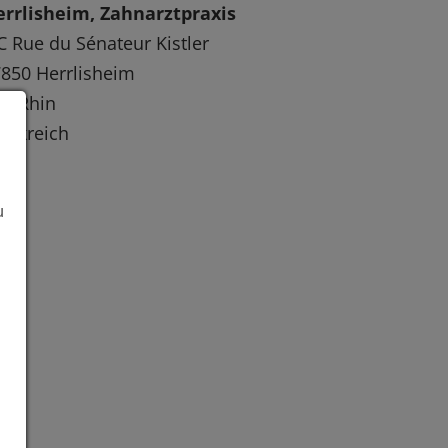
rrlisheim, Zahnarztpraxis
C Rue du Sénateur Kistler
850 Herrlisheim
s-Rhin
ankreich
u