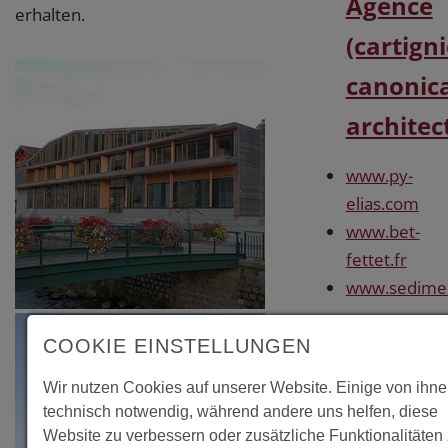
Agence
erhalten.
(cartigni
canonic
architec
www.py-
elias.com
www.bet-
fettet.fr
www.sedime.
COOKIE EINSTELLUNGEN
Wir nutzen Cookies auf unserer Website. Einige von ihne
technisch notwendig, während andere uns helfen, diese
Website zu verbessern oder zusätzliche Funktionalitäten 