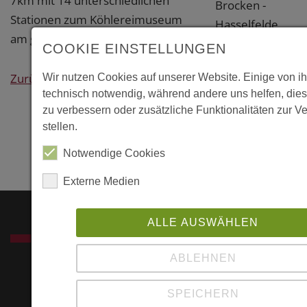
7km mit 14 unterschiedlichen
Brocken -
Stationen zum Köhlereimuseum
Hasselfelde
am großen Stemberg
Harz
COOKIE EINSTELLUNGEN
Weitere
Zurück
Wir nutzen Cookies auf unserer Website. Einige von i
Information
technisch notwendig, während andere uns helfen, die
zu verbessern oder zusätzliche Funktionalitäten zur V
Links
stellen.
Notwendige Cookies
www.harzkoehle
Externe Medien
ALLE AUSWÄHLEN
SERVICE
ABLEHNEN
SPEICHERN