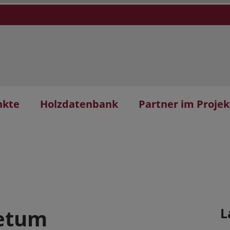
nkte
Holzdatenbank
Partner im Projek
retum
L