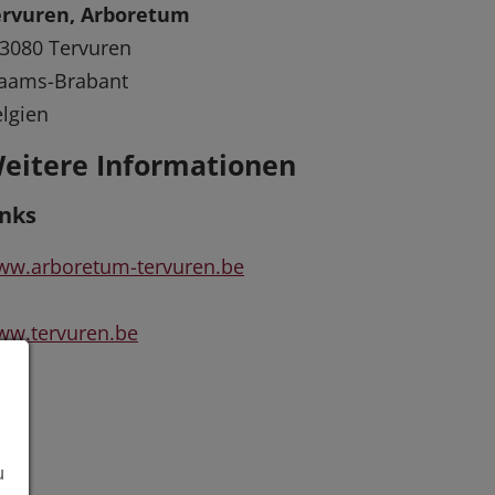
ervuren, Arboretum
3080 Tervuren
laams-Brabant
lgien
eitere Informationen
inks
ww.arboretum-tervuren.be
ww.tervuren.be
u