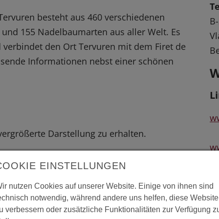
T
Tervuren besteht aus 460 verschiedenen
B-
und 155 Nadelbaumarten aus aller Welt. Es
V
 verbindet den Ort Tervuren mit dem Firet de
Be
assende Informationen nebst einer schönen
W
L
w
 vergrößerte Darstellung zu erhalten.
w
COOKIE EINSTELLUNGEN
ir nutzen Cookies auf unserer Website. Einige von ihnen sind
echnisch notwendig, während andere uns helfen, diese Website
u verbessern oder zusätzliche Funktionalitäten zur Verfügung z