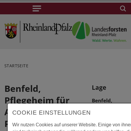
STARTSEITE
Benfeld,
Lage
Pflegeheim für
Benfeld,
Pflegeheim
Alzheimer-
COOKIE EINSTELLUNGEN
für
Patienten
Alzheimer-
Wir nutzen Cookies auf unserer Website. Einige von ihn