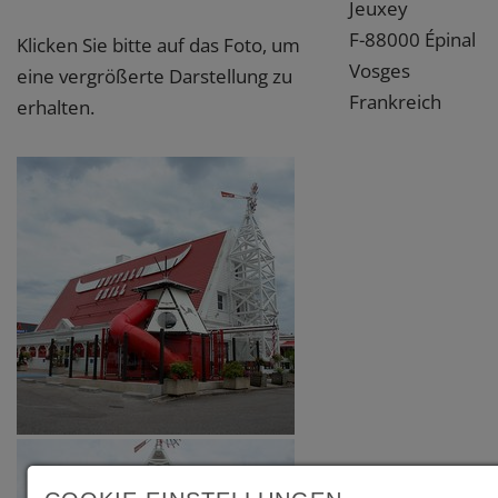
Jeuxey
F-88000 Épinal
Klicken Sie bitte auf das Foto, um
Vosges
eine vergrößerte Darstellung zu
Frankreich
erhalten.