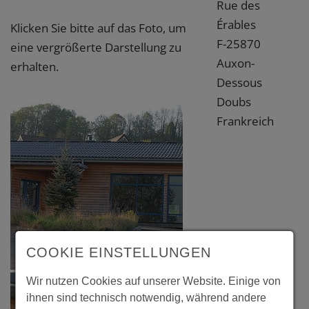
Rue des
Érables
Klicken Sie bitte auf das Foto, um
F-25870
eine vergrößerte Darstellung zu
Auxon-
erhalten.
Dessous
Doubs
Frankreich
COOKIE EINSTELLUNGEN
Wir nutzen Cookies auf unserer Website. Einige von
ihnen sind technisch notwendig, während andere