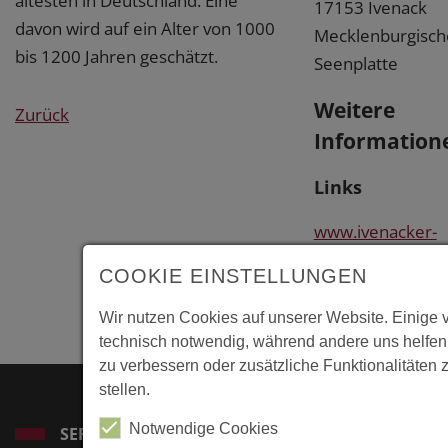
ältesten in Deutschland. Eine
17153 Ivenack
davon wird auf ein Alter von 1000
Mecklenburgisch
bis 1200 Jahren geschätzt.
Seenplatte
Weitere
Zurück
Information
Links
www.ivenacker-
eichen.de
COOKIE EINSTELLUNGEN
http://de.wikiped
Wir nutzen Cookies auf unserer Website. Einige 
technisch notwendig, während andere uns helfen
zu verbessern oder zusätzliche Funktionalitäten 
stellen.
Notwendige Cookies
SERVICE