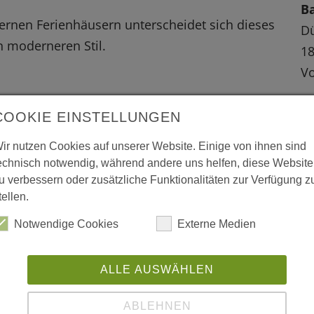
B
rnen Ferienhäusern unterscheidet sich dieses
D
 moderneren Stil.
1
V
W
COOKIE EINSTELLUNGEN
 vergrößerte Darstellung zu erhalten.
L
ir nutzen Cookies auf unserer Website. Einige von ihnen sind
echnisch notwendig, während andere uns helfen, diese Website
ww
u verbessern oder zusätzliche Funktionalitäten zur Verfügung z
tellen.
Notwendige Cookies
Externe Medien
ALLE AUSWÄHLEN
ABLEHNEN