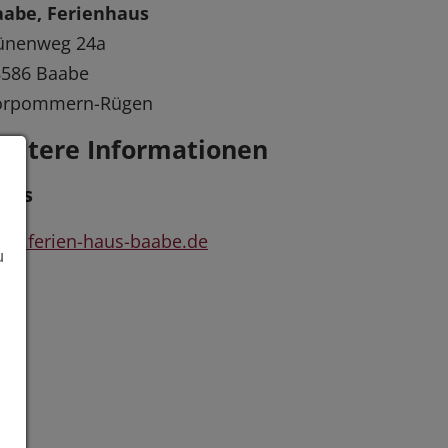
aabe, Ferienhaus
ünenweg 24a
8586 Baabe
orpommern-Rügen
eitere Informationen
inks
w.ferien-haus-baabe.de
u