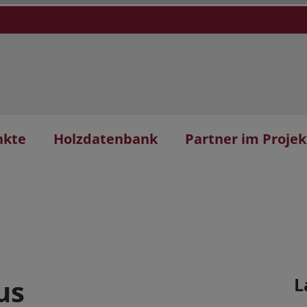
nkte
Holzdatenbank
Partner im Projek
us
L