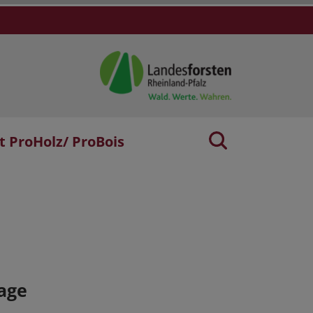
t ProHolz/ ProBois
age