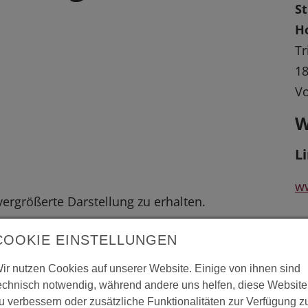
S
H
T
18
V
W
L
ww
 vergrößerte Darstellung zu erhalten.
w
COOKIE EINSTELLUNGEN
ir nutzen Cookies auf unserer Website. Einige von ihnen sind
echnisch notwendig, während andere uns helfen, diese Website
u verbessern oder zusätzliche Funktionalitäten zur Verfügung z