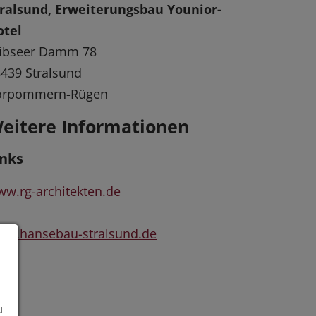
tralsund, Erweiterungsbau Younior-
otel
ribseer Damm 78
439 Stralsund
orpommern-Rügen
eitere Informationen
inks
w.rg-architekten.de
ww.hansebau-stralsund.de
u