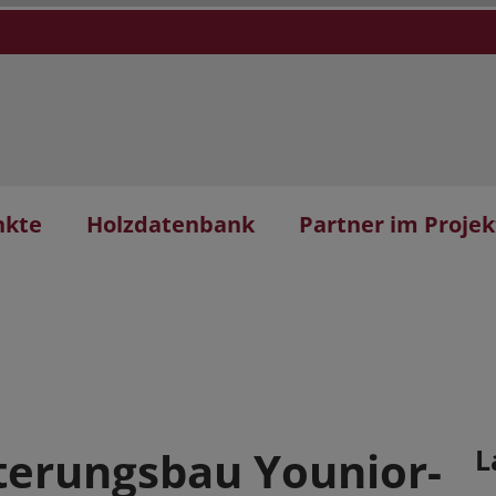
nkte
Holzdatenbank
Partner im Projek
iterungsbau Younior-
L