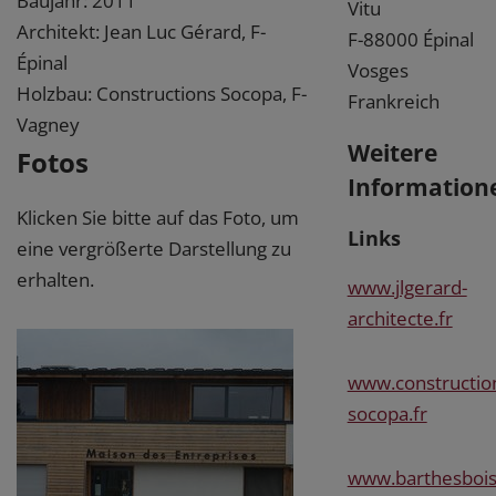
Baujahr: 2011
Vitu
Architekt: Jean Luc Gérard, F-
F-88000 Épinal
Épinal
Vosges
Holzbau: Constructions Socopa, F-
Frankreich
Vagney
Weitere
Fotos
Information
Klicken Sie bitte auf das Foto, um
Links
eine vergrößerte Darstellung zu
erhalten.
www.jlgerard-
architecte.fr
www.constructio
socopa.fr
www.barthesbois