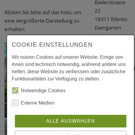
Bäderstrasse
22
Klicken Sie bitte auf das Foto, um
18311 Ribnitz-
eine vergrößerte Darstellung zu
Damgarten
erhalten.
Vorpommern-
Rügen
COOKIE EINSTELLUNGEN
Weitere
Wir nutzen Cookies auf unserer Website. Einige von
ihnen sind technisch notwendig, während andere uns
Information
helfen, diese Website zu verbessern oder zusätzliche
Funktionalitäten zur Verfügung zu stellen.
Links
Notwendige Cookies
www.m-
vp.de/2722
Externe Medien
ALLE AUSWÄHLEN