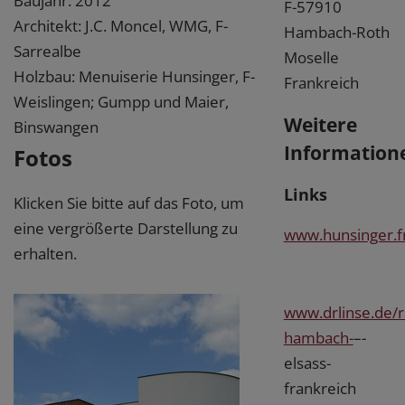
Baujahr: 2012
F-57910
Architekt: J.C. Moncel, WMG, F-
Hambach-Roth
Sarrealbe
Moselle
Holzbau: Menuiserie Hunsinger, F-
Frankreich
Weislingen; Gumpp und Maier,
Weitere
Binswangen
Information
Fotos
Links
Klicken Sie bitte auf das Foto, um
eine vergrößerte Darstellung zu
www.hunsinger.f
erhalten.
www.drlinse.de/r
hambach-
–-
elsass-
frankreich