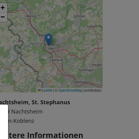
+
−
Leaflet
|
©
OpenStreetMap
contributors
achtsheim, St. Stephanus
6729 Nachtsheim
ayen-Koblenz
eitere Informationen