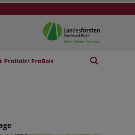
t ProHolz/ ProBois
age