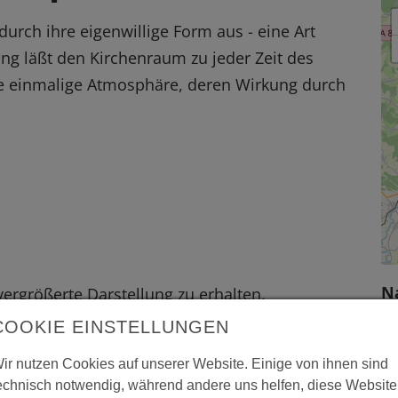
urch ihre eigenwillige Form aus - eine Art
ung läßt den Kirchenraum zu jeder Zeit des
ne einmalige Atmosphäre, deren Wirkung durch
N
 vergrößerte Darstellung zu erhalten.
5
COOKIE EINSTELLUNGEN
M
ir nutzen Cookies auf unserer Website. Einige von ihnen sind
W
echnisch notwendig, während andere uns helfen, diese Website