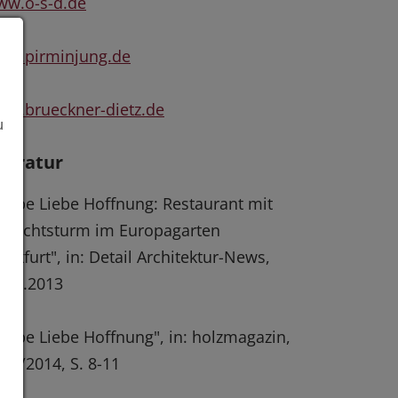
ww.o-s-d.de
ww.pirminjung.de
w.brueckner-dietz.de
u
iteratur
aube Liebe Hoffnung: Restaurant mit
ssichtsturm im Europagarten
ankfurt", in: Detail Architektur-News,
.12.2013
aube Liebe Hoffnung", in: holzmagazin,
. 3/2014, S. 8-11