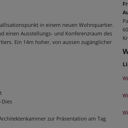
Fr
A
Pa
stallisationspunkt in einem neuen Wohnquartier.
60
und einen Ausstellungs- und Konferenzraum des
Kr
tiers. Ein 14m hoher, von aussen zugänglicher
W
L
ww
t
ww
-Dies
w
 Architektenkammer zur Präsentation am Tag