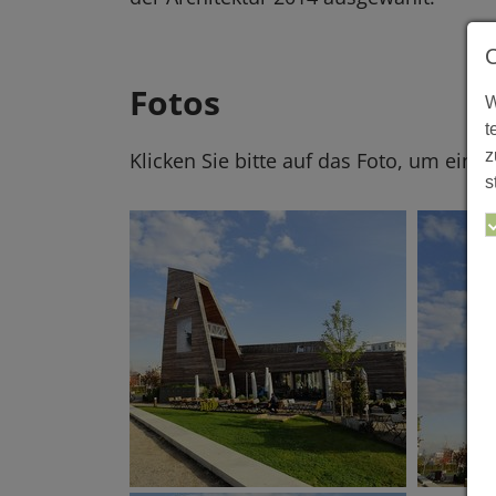
Fotos
W
t
z
Klicken Sie bitte auf das Foto, um eine
s