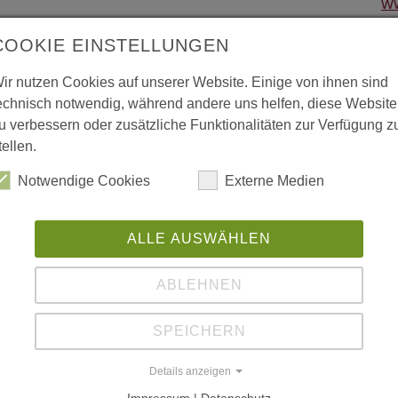
w
COOKIE EINSTELLUNGEN
w
ir nutzen Cookies auf unserer Website. Einige von ihnen sind
echnisch notwendig, während andere uns helfen, diese Website
ww
u verbessern oder zusätzliche Funktionalitäten zur Verfügung z
 vergrößerte Darstellung zu erhalten.
tellen.
L
Notwendige Cookies
Externe Medien
"L
Au
ALLE AUSWÄHLEN
Fr
20
ABLEHNEN
SPEICHERN
"L
Nr
Details anzeigen