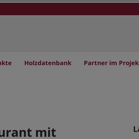
nkte
Holzdatenbank
Partner im Projek
urant mit
L