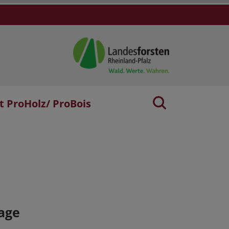
t ProHolz/ ProBois
age