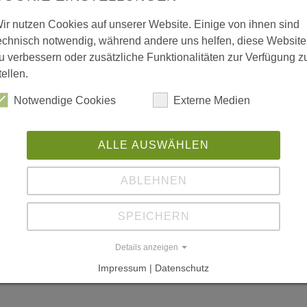
B
lt für
ir nutzen Cookies auf unserer Website. Einige von ihnen sind
Bu
echnisch notwendig, während andere uns helfen, diese Website
Do
u verbessern oder zusätzliche Funktionalitäten zur Verfügung z
A-
tellen.
Br
olzkonstruktion
Notwendige Cookies
Externe Medien
Ös
W
ALLE AUSWÄHLEN
L
g ZT GmbH, A-Graz
ABLEHNEN
en
SPEICHERN
äger Schulen und Kindergärten
Details anzeigen
Impressum | Datenschutz