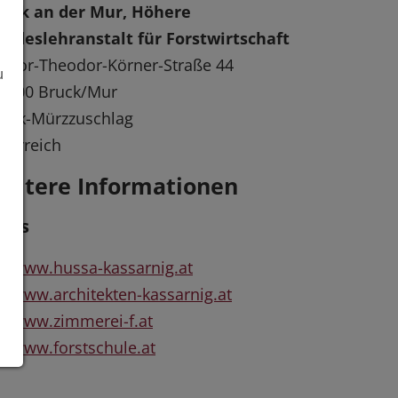
ruck an der Mur, Höhere
ndeslehranstalt für Forstwirtschaft
ktor-Theodor-Körner-Straße 44
u
8600 Bruck/Mur
uck-Mürzzuschlag
terreich
eitere Informationen
inks
www.hussa-kassarnig.at
www.architekten-kassarnig.at
www.zimmerei-f.at
www.forstschule.at