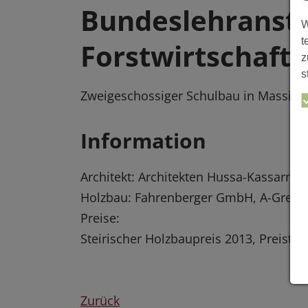
Bundeslehransta
W
t
Forstwirtschaft
z
s
Zweigeschossiger Schulbau in Massivh
Information
Architekt: Architekten Hussa-Kassarni
Holzbau: Fahrenberger GmbH, A-Grest
Preise:
Steirischer Holzbaupreis 2013, Preistr
Zurück