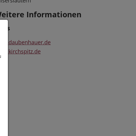
iserslautern
eitere Informationen
inks
ww.daubenhauer.de
w.kirchspitz.de
u