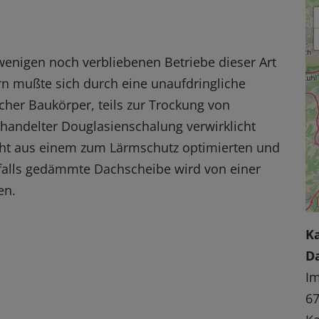
 wenigen noch verbliebenen Betriebe dieser Art
n mußte sich durch eine unaufdringliche
acher Baukörper, teils zur Trockung von
ehandelter Douglasienschalung verwirklicht
eht aus einem zum Lärmschutz optimierten und
lls gedämmte Dachscheibe wird von einer
en.
K
D
I
67