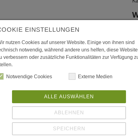
Ka
W
gere Wahl
L
COOKIE EINSTELLUNGEN
w
ir nutzen Cookies auf unserer Website. Einige von ihnen sind
echnisch notwendig, während andere uns helfen, diese Website
ww
u verbessern oder zusätzliche Funktionalitäten zur Verfügung z
tellen.
 vergrößerte Darstellung zu erhalten.
Notwendige Cookies
Externe Medien
ALLE AUSWÄHLEN
ABLEHNEN
SPEICHERN