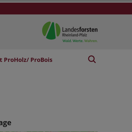
t ProHolz/ ProBois
age