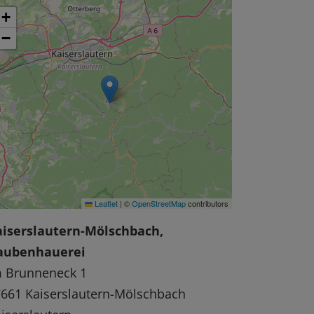
+
−
Leaflet
|
©
OpenStreetMap
contributors
aiserslautern-Mölschbach,
aubenhauerei
m Brunneneck 1
661 Kaiserslautern-Mölschbach