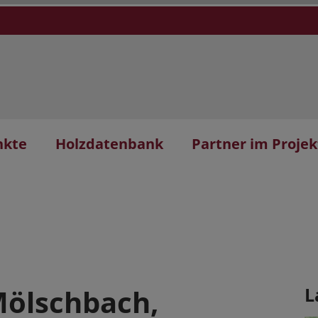
nkte
Holzdatenbank
Partner im Projek
Mölschbach,
L