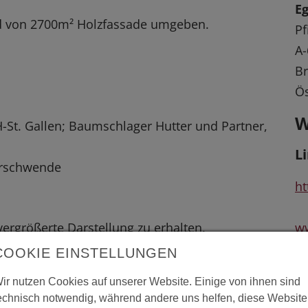
E
d von 2700m² Holzfassade umgeben.
Pf
A-
B
Ös
W
-St. Gallen; Baumschlager Hutter und Partner,
L
erschwende
ht
 vergrößerte Darstellung zu erhalten.
w
COOKIE EINSTELLUNGEN
w
ir nutzen Cookies auf unserer Website. Einige von ihnen sind
echnisch notwendig, während andere uns helfen, diese Website