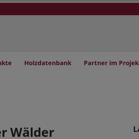
nkte
Holzdatenbank
Partner im Projek
er Wälder
L