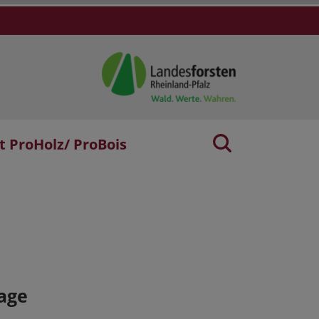
t ProHolz/ ProBois
age