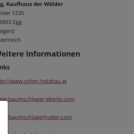
gg, Kaufhaus der Wälder
ister 1235
6863 Egg
regenz
terreich
eitere Informationen
inks
tp://www.sohm-holzbau.at
ww.baumschlager-eberle.com
ww.baumschlagerhutter.com