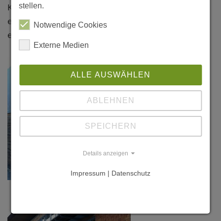
Klicken Sie bitte auf das Foto, um
stellen.
eine vergrößerte Darstellung zu
Notwendige Cookies
erhalten.
Externe Medien
ALLE AUSWÄHLEN
ABLEHNEN
SPEICHERN
Details anzeigen
Impressum | Datenschutz