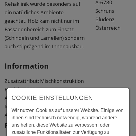
A-6780
Rehaklinik wurde besonders auf
Schruns
ein natürliches Ambiente
Bludenz
geachtet. Holz kam nicht nur im
Österreich
Fassadenbereich zum Einsatz
(Schindeln und Lamellen) sondern
auch stilprägend im Innenausbau.
Information
Zusatzattribut: Mischkonstruktion
Baujahr: 2010
Architekt: Erich Gutmorgeth, A-
COOKIE EINSTELLUNGEN
Innsbruck; Architekturbüro Klien,
Wir nutzen Cookies auf unserer Website. Einige von
A-Götzis
ihnen sind technisch notwendig, während andere
Fotos
uns helfen, diese Website zu verbessern oder
zusätzliche Funktionalitäten zur Verfügung zu